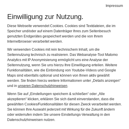
Museum Otto Schäfer
Impressum
Naviga
Buchkunst und Graphik
Einwilligung zur Nutzung.
AKTUELLE
Diese Webseite verwendet Cookies. Cookies sind Textdateien, die im
Speicher und/oder auf einem Datenträger Ihres zum Seitenbesuch
SONDERAUSSTELLUNGEN
genutzten Endgerätes gespeichert werden und die von Ihrem
Internetbrowser verarbeitet werden.
KOMMEN SIE UNS BESUCHEN!
Wir verwenden Cookies mit rein technischem Inhalt, um die
Seitennutzung technisch zu realisieren. Das Webanalyse-Tool Matomo
Analytics mit IP Anonymisierung ermöglicht uns eine Analyse der
Seitennutzung, wenn Sie uns hierzu Ihre Einwilligung erteilen. Weitere
Funktionalitäten, wie die Einbindung von Youtube-Videos und Google
Maps sind ebenfalls optional und können von Ihnen aktiv gewählt
werden. Sie finden hierzu weitere Informationen unter „Details anzeigen“
und in
unseren Datenschutzhinweisen
.
Wenn Sie auf „Einstellungen speichern & schließen“ oder „Alle
akzeptieren“ klicken, erklären Sie sich damit einverstanden, dass die
gewählten Cookies/Funktionalitäten für diesen Zweck verarbeitet werden.
Sie können Ihre Auswahl jederzeit mit Wirkung für die Zukunft ändern
oder widerrufen indem Sie unsere Einstellungs-Verwaltung in den
Datenschutzhinweisen nutzen.