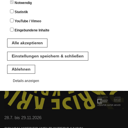
Notwendig
Statistik
YouTube / Vimeo
Eingebundene Inhalte
Alle akzeptieren
Einstellungen speichern & schließen
Ablehnen
Details anzeigen
Notwendig
Diese Cookies sind für den Betrieb der Seite unbedingt notwendig.
Hierbei werden keinerlei personenbezogenen Daten gespeichert.
Lediglich eine anonyme Session-ID wird hinterlegt.
28.7. bis 29.11.2026
Statistik