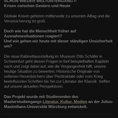
SCHON WIEDER WELTUNTERGANG?!
Diese Website nutzt Matomo Analytics für die Auswertung der
Krisen zwischen Gestern und Heute
Seitenaufrufe als Statistik. Die hierdurch gespeicherten Daten werden
ausschließlich auf unseren eigenen Servern gespeichert. Eine
Globale Krisen gehören mittlerweile zu unserem Alltag und die
Übertragung an Dritte erfolgt nicht. Wir verwenden die Funktion
AnonymizeIP zur Anonymisierung Ihrer IP-Adresse, so dass diese gekürzt
Verunsicherung ist groß.
wird und nicht mehr Ihrem Besuch auf unserer Internetseite zugeordnet
werden kann.
Doch wie hat die Menschheit früher auf
Ausnahmesituationen reagiert?
YouTube / Vimeo
Und wie gehen wir heute mit dieser ständigen Unsicherheit
um?
Videos werden über die Plattformen YouTube oder Vimeo eingebunden.
Wir nutzen YouTube im erweiterten Datenschutzmodus. Dieser Modus
Die neue Kabinettausstellung im Museum Otto Schäfer in
bewirkt laut YouTube, dass YouTube keine Informationen über die
Schweinfurt geht diesen Fragen in fünf beispielhaften Kapiteln
Besucher auf dieser Website speichert, bevor diese sich das Video
nach und zeigt dabei auf, wie die Vergangenheit hilft, unsere
ansehen.
heutige Situation zu bewerten: Historische Originale von
Eingebundene Inhalte
seltenen Hexenbüchern über Pesttraktate oder vom Krieg
beeinflussten Schriften bis hin zur Literatur der Klassik treffen
Optional sind externe Inhalte auf den Seiten dieser Website
auf unsere aktuellen Perspektiven.
eingebunden. Das können Kartendienste wie z.B. Google Maps sein
oder auch Anwendungen einer externen Website.
Das Projekt wurde mit Studierenden des
Masterstudiengangs
Literatur, Kultur, Medien
an der Julius-
Maximilians-Universität Würzburg entwickelt.