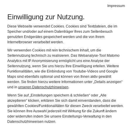
Museum Otto Schäfer
Impressum
Naviga
Buchkunst und Graphik
Einwilligung zur Nutzung.
Zurück
Wei
Diese Webseite verwendet Cookies. Cookies sind Textdateien, die im
Speicher und/oder auf einem Datenträger Ihres zum Seitenbesuch
genutzten Endgerätes gespeichert werden und die von Ihrem
Internetbrowser verarbeitet werden.
Wir verwenden Cookies mit rein technischem Inhalt, um die
Seitennutzung technisch zu realisieren. Das Webanalyse-Tool Matomo
Analytics mit IP Anonymisierung ermöglicht uns eine Analyse der
Seitennutzung, wenn Sie uns hierzu Ihre Einwilligung erteilen. Weitere
Funktionalitäten, wie die Einbindung von Youtube-Videos und Google
Maps sind ebenfalls optional und können von Ihnen aktiv gewählt
werden. Sie finden hierzu weitere Informationen unter „Details anzeigen“
und in
unseren Datenschutzhinweisen
.
Wenn Sie auf „Einstellungen speichern & schließen“ oder „Alle
Aktuelle Ausstellungen
akzeptieren“ klicken, erklären Sie sich damit einverstanden, dass die
gewählten Cookies/Funktionalitäten für diesen Zweck verarbeitet werden.
Sie können Ihre Auswahl jederzeit mit Wirkung für die Zukunft ändern
oder widerrufen indem Sie unsere Einstellungs-Verwaltung in den
Datenschutzhinweisen nutzen.