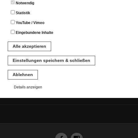
Notwendig
Statistik
Veranstaltungskalender
YouTube / Vimeo
Eingebundene Inhalte
Alle akzeptieren
Einstellungen speichern & schließen
Ihr Besuch
Ablehnen
Details anzeigen
Notwendig
Diese Cookies sind für den Betrieb der Seite unbedingt notwendig.
Hierbei werden keinerlei personenbezogenen Daten gespeichert.
Lediglich eine anonyme Session-ID wird hinterlegt.
Statistik